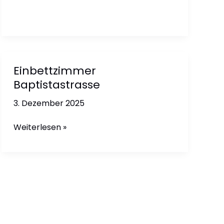
Steinbüchel
Einbettzimmer
Baptistastrasse
3. Dezember 2025
Einbettzimmer
Weiterlesen »
Baptistastrasse