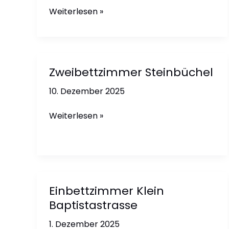
Dreibettzimmer
Weiterlesen »
Baptistastrasse
Zweibettzimmer Steinbüchel
10. Dezember 2025
Zweibettzimmer
Weiterlesen »
Steinbüchel
Einbettzimmer Klein
Baptistastrasse
1. Dezember 2025