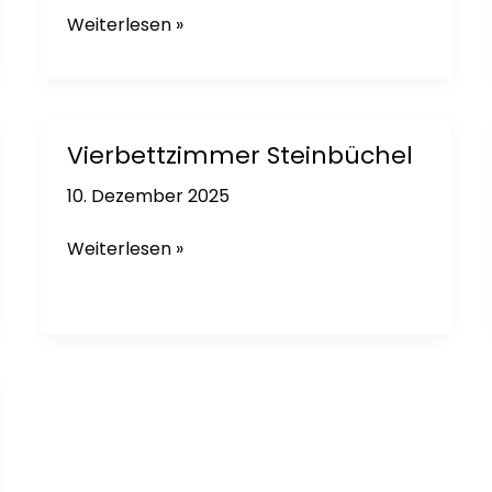
Zweibettzimmer
Weiterlesen »
Baptistastrasse
Vierbettzimmer Steinbüchel
10. Dezember 2025
Vierbettzimmer
Weiterlesen »
Steinbüchel